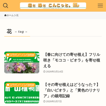
ホーム
花
花
– tag –
【春に向けての寄せ植え】フリル
12平方メートルの植物園
咲き「モココ・ビオラ」を寄せ植
える
2026年3月14日
【その寄せ植えはどうなった？】
12平方メートルの植物園
「白いビオラ」と「黄色のリナリ
ア」の栽培記録
2026年3月7日