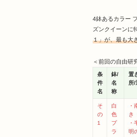
4鉢あるカラー 
ズンクイーンに
１」が、最も大
＜前回の自由研
条
鉢/
置
件
名
所
名
称
そ
白
・
の
色
き
1
プ
・
ラ
明