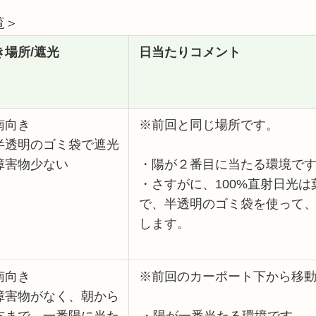
覧＞
き場所/遮光
日当たりコメント
南向き
※前回と同じ場所です。
半透明のゴミ袋で遮光
障害物少ない
・陽が２番目に当たる環境で
・さすがに、100%直射日光
で、半透明のゴミ袋を使って
します。
南向き
※前回のカーポート下から移
障害物がなく、朝から