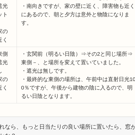
遮光
・南向きですが、家の壁に近く、障害物も近く
ット
にあるので、朝と夕方は意外と物陰になりま
す。
家の
近く
東側
・玄関前（明るい日陰）⇒その2と同じ場所⇒
遮光
東側－、と場所を変えて置いていました。
し
・遮光は無しです。
家の
・最終的な東側の場所は、午前中は直射日光1
近く
0％ですが、午後から建物の陰に入るので、明
るい日陰となります。
れなら、もっと日当たりの良い場所に置いたら、窓