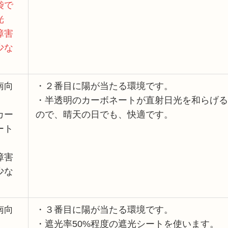
袋で
光
障害
少な
南向
・２番目に陽が当たる環境です。
・半透明のカーボネートが直射日光を和らげる
カー
ので、晴天の日でも、快適です。
ート
障害
少な
南向
・３番目に陽が当たる環境です。
・遮光率50%程度の遮光シートを使います。