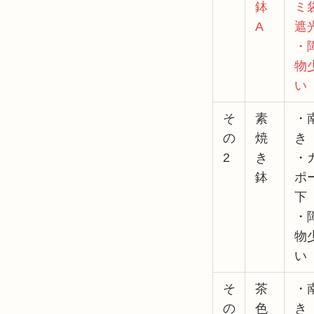
鉢
ミ
A
遮
・
物
い
そ
素
・
の
焼
き
2
き
・
鉢
ポ
下
・
物
い
そ
茶
・
の
色
き