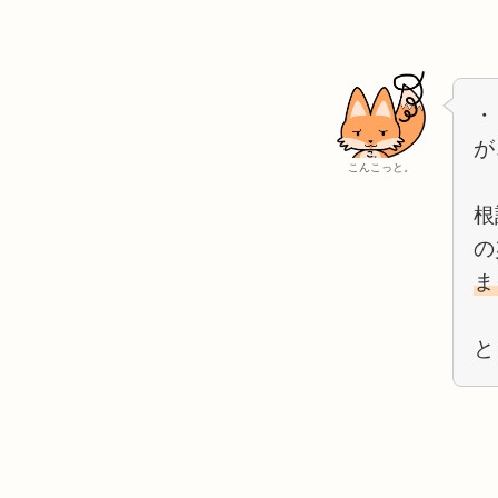
・
が
こんこっと。
根
の
ま
と