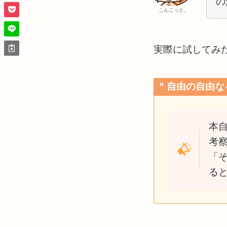
の
こんこっと。
実際に試してみ
” 自由の自由
本
考
「
る