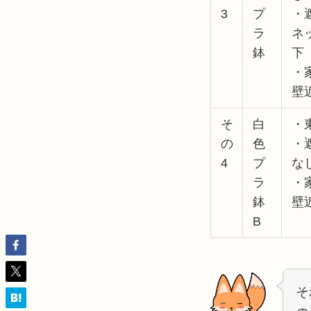
3
プ
・
ラ
ネ
鉢
下
・
壁
そ
白
・
の
色
・
4
プ
な
ラ
・
鉢
壁
B
そ