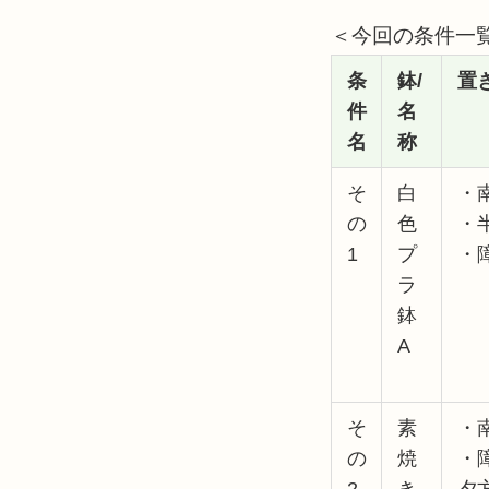
＜今回の条件一
条
鉢/
置
件
名
名
称
そ
白
・
の
色
・
1
プ
・
ラ
鉢
A
そ
素
・
の
焼
・